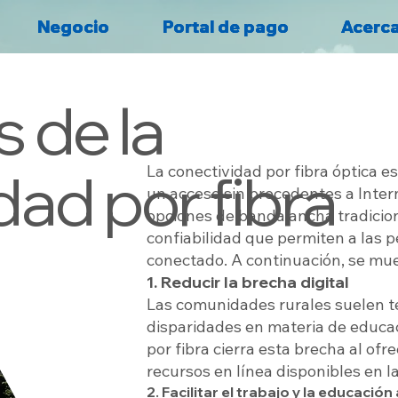
Negocio
Negocio
Negocio
Portal de pago
Portal de pago
Portal de pago
Acerc
Acerc
Acerc
s de la
dad por fibra
La conectividad por fibra óptica e
un acceso sin precedentes a Intern
opciones de banda ancha tradiciona
confiabilidad que permiten a las
conectado. A continuación, se mues
1. Reducir la brecha digital
Las comunidades rurales suelen te
disparidades en materia de educa
por fibra cierra esta brecha al ofr
recursos en línea disponibles en l
2. Facilitar el trabajo y la educación