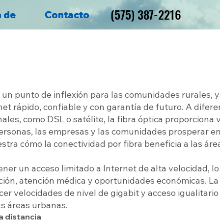
(575) 387-2216
(575) 387-2216
a de
a de
a de
Contacto
Contacto
Contacto
s un punto de inflexión para las comunidades rurales, 
et rápido, confiable y con garantía de futuro. A difere
les, como DSL o satélite, la fibra óptica proporciona 
 personas, las empresas y las comunidades prosperar 
tra cómo la conectividad por fibra beneficia a las área
ner un acceso limitado a Internet de alta velocidad, l
ción, atención médica y oportunidades económicas. La
ecer velocidades de nivel de gigabit y acceso igualitari
as áreas urbanas.
 a distancia